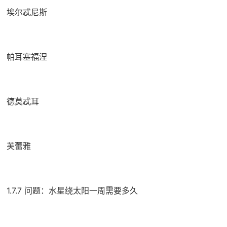
埃尔忒尼斯
帕耳塞福涅
德莫忒耳
芙蕾雅
1.7.7 问题：水星绕太阳一周需要多久