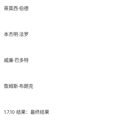
蒂莫西·伯德
本杰明·法罗
威廉·巴多特
詹姆斯·布朗克
1.7.10 结果：最终结果