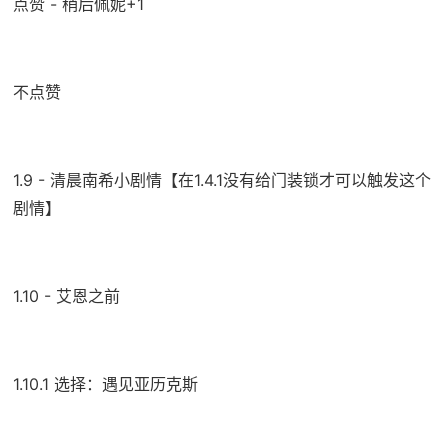
点赞 - 稍后佩妮+1
不点赞
1.9 - 清晨南希小剧情【在1.4.1没有给门装锁才可以触发这个
剧情】
1.10 - 艾恩之前
1.10.1 选择：遇见亚历克斯