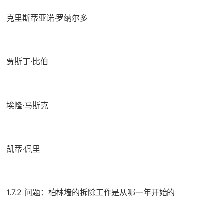
克里斯蒂亚诺·罗纳尔多
贾斯丁·比伯
埃隆·马斯克
凯蒂·佩里
1.7.2 问题：柏林墙的拆除工作是从哪一年开始的