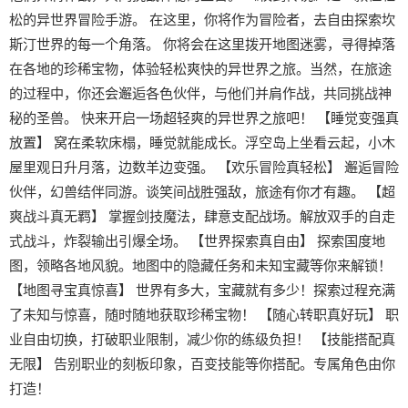
松的异世界冒险手游。 在这里，你将作为冒险者，去自由探索坎
斯汀世界的每一个角落。 你将会在这里拨开地图迷雾，寻得掉落
在各地的珍稀宝物，体验轻松爽快的异世界之旅。当然，在旅途
的过程中，你还会邂逅各色伙伴，与他们并肩作战，共同挑战神
秘的圣兽。 快来开启一场超轻爽的异世界之旅吧！ 【睡觉变强真
放置】 窝在柔软床榻，睡觉就能成长。浮空岛上坐看云起，小木
屋里观日升月落，边数羊边变强。 【欢乐冒险真轻松】 邂逅冒险
伙伴，幻兽结伴同游。谈笑间战胜强敌，旅途有你才有趣。 【超
爽战斗真无羁】 掌握剑技魔法，肆意支配战场。解放双手的自走
式战斗，炸裂输出引爆全场。 【世界探索真自由】 探索国度地
图，领略各地风貌。地图中的隐藏任务和未知宝藏等你来解锁！
【地图寻宝真惊喜】 世界有多大，宝藏就有多少！探索过程充满
了未知与惊喜，随时随地获取珍稀宝物！ 【随心转职真好玩】 职
业自由切换，打破职业限制，减少你的练级负担！ 【技能搭配真
无限】 告别职业的刻板印象，百变技能等你搭配。专属角色由你
打造！