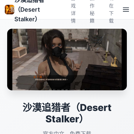
沙漠追猎者
戏
作
在
（Desert
详
秘
下
Stalker）
情
籍
载
沙漠追猎者（Desert
Stalker）
官方中文，免费下载