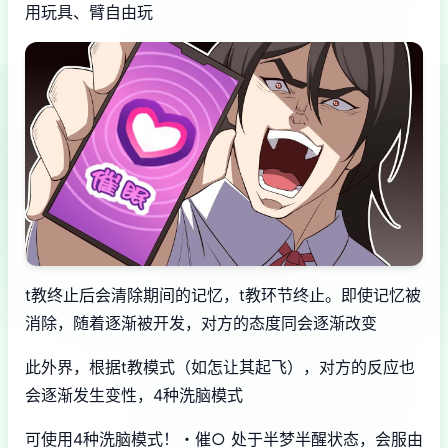
用玩具、臂自由玩
t教终止后会清除期间的记忆，t教环节终止。即使记忆被
消除，随着逐渐被开发，对方的态度同会逐渐改变
此外界，根据t教模式（如怎让其起飞），对方的反应也
会逐渐发生变性，4种洗脑模式
可使用4种洗脑模式！・催○ 处于半梦半醒状态，会服由