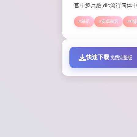
官中步兵版,dlc流行简体
#单机
#安卓直装
#电
快速下载
免费完整版