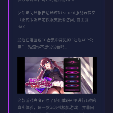
参数未调整，角色可能容易起飞
反馈与问题报告请通过Discord服务器提交
（正式版发布前仅限支援者访问,自由度
MAX！
最近在漫画或CG合集中常见的“催眠APP公
寓”，难道你不想试试看吗…
这款游戏高度还原了使用催眠APP进行t教的
真实体验，是一款沉浸式模拟游戏！并非固