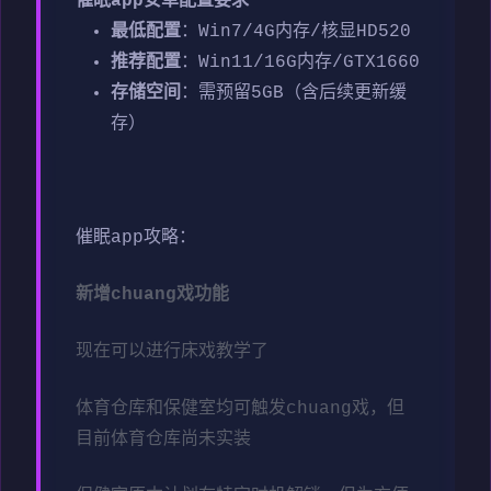
催眠app安卓配置要求
​最低配置​
​：Win7/4G内存/核显HD520
​推荐配置​
​：Win11/16G内存/GTX1660
​存储空间​
​：需预留5GB（含后续更新缓
存）
催眠app攻略：
新增chuang戏功能
现在可以进行床戏教学了
体育仓库和保健室均可触发chuang戏，但
目前体育仓库尚未实装